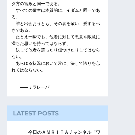
ダ方の宮殿と同一である。
すべての衆生は本質的に、イダムと同一であ
る。
誰と出会おうとも、その者を敬い、愛するべ
きである。
たとえ一瞬でも、他者に対して悪意や敵意に
満ちた思いを持ってはならず、
決して他者を罵ったり傷つけたりしてはなら
ない。
あらゆる状況において常に、決して誇りを忘
れてはならない。
――ミラレーパ
LATEST POSTS
今日のＡＭＲＩＴＡチャンネル「ワ