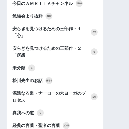
今日のＡＭＲＩＴＡチャンネル
1564
勉強会より抜粋
487
安らぎを見つけるための三部作・１
32
「心」
安らぎを見つけるための三部作・２
6
「瞑想」
未分類
5
松川先生のお話
1534
深遠なる道・ナーローの六ヨーガのプ
25
ロセス
真我への道
9
経典の言葉・聖者の言葉
2016