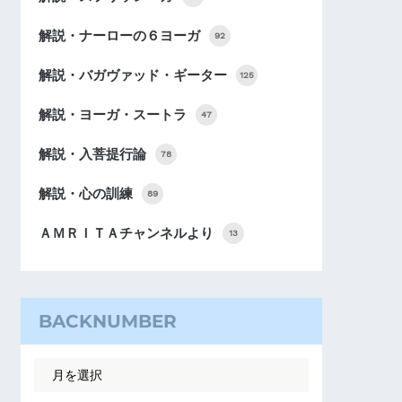
解説・ナーローの６ヨーガ
92
解説・バガヴァッド・ギーター
125
解説・ヨーガ・スートラ
47
解説・入菩提行論
78
解説・心の訓練
89
ＡＭＲＩＴＡチャンネルより
13
BACKNUMBER