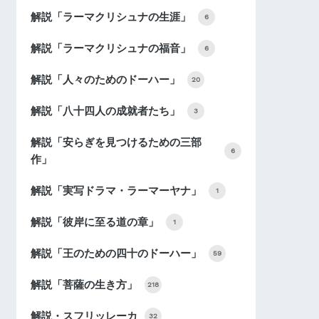
解説「ラーマクリシュナの生涯」
6
解説「ラーマクリシュナの福音」
6
解説「人々のためのドーハー」
20
解説「八十四人の成就者たち」
3
解説「安らぎを見つけるための三部
6
作」
解説「実写ドラマ・ラーマーヤナ」
1
解説「彼岸に至る道の章」
1
解説「王のための四十のドーハー」
59
解説「菩薩の生き方」
218
解説・スフリッレーカ
32