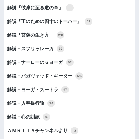
解説「彼岸に至る道の章」
1
解説「王のための四十のドーハー」
59
解説「菩薩の生き方」
218
解説・スフリッレーカ
32
解説・ナーローの６ヨーガ
92
解説・バガヴァッド・ギーター
125
解説・ヨーガ・スートラ
47
解説・入菩提行論
78
解説・心の訓練
89
ＡＭＲＩＴＡチャンネルより
13