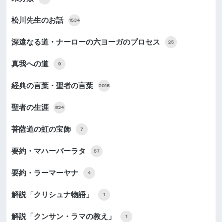
松川先生のお話
1534
深遠なる道・ナーローの六ヨーガのプロセス
25
真我への道
9
経典の言葉・聖者の言葉
2016
聖者の生涯
824
菩薩道の虹の宝飾
7
要約・マハーバーラタ
57
要約・ラーマーヤナ
4
解説「クリシュナ物語」
1
解説「クンサン・ラマの教え」
1