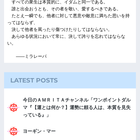
すべての衆生は本質的に、イダムと同一である。
誰と出会おうとも、その者を敬い、愛するべきである。
たとえ一瞬でも、他者に対して悪意や敵意に満ちた思いを持
ってはならず、
決して他者を罵ったり傷つけたりしてはならない。
あらゆる状況において常に、決して誇りを忘れてはならな
い。
――ミラレーパ
LATEST POSTS
今日のＡＭＲＩＴＡチャンネル「ワンポイントダル
マ『【運とは何か？】運勢に頼る人は、本質を見失
っている』」
ヨーギン・マー