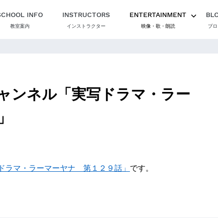
SCHOOL INFO
INSTRUCTORS
ENTERTAINMENT
BL
教室案内
インストラクター
映像・歌・朗読
ブロ
ャンネル「実写ドラマ・ラー
」
ドラマ・ラーマーヤナ 第１２９話」
です。