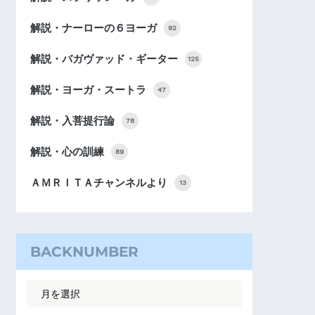
解説・ナーローの６ヨーガ
92
解説・バガヴァッド・ギーター
125
解説・ヨーガ・スートラ
47
解説・入菩提行論
78
解説・心の訓練
89
ＡＭＲＩＴＡチャンネルより
13
BACKNUMBER