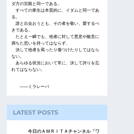
ダ方の宮殿と同一である。
すべての衆生は本質的に、イダムと同一であ
る。
誰と出会おうとも、その者を敬い、愛するべ
きである。
たとえ一瞬でも、他者に対して悪意や敵意に
満ちた思いを持ってはならず、
決して他者を罵ったり傷つけたりしてはなら
ない。
あらゆる状況において常に、決して誇りを忘
れてはならない。
――ミラレーパ
LATEST POSTS
今日のＡＭＲＩＴＡチャンネル「ワ