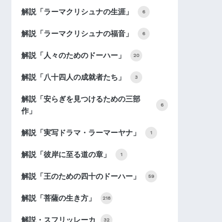
解説「ラーマクリシュナの生涯」
6
解説「ラーマクリシュナの福音」
6
解説「人々のためのドーハー」
20
解説「八十四人の成就者たち」
3
解説「安らぎを見つけるための三部
6
作」
解説「実写ドラマ・ラーマーヤナ」
1
解説「彼岸に至る道の章」
1
解説「王のための四十のドーハー」
59
解説「菩薩の生き方」
218
解説・スフリッレーカ
32