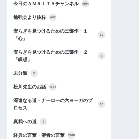
今日のＡＭＲＩＴＡチャンネル
1564
勉強会より抜粋
487
安らぎを見つけるための三部作・１
32
「心」
安らぎを見つけるための三部作・２
6
「瞑想」
未分類
5
松川先生のお話
1534
深遠なる道・ナーローの六ヨーガのプ
25
ロセス
真我への道
9
経典の言葉・聖者の言葉
2016