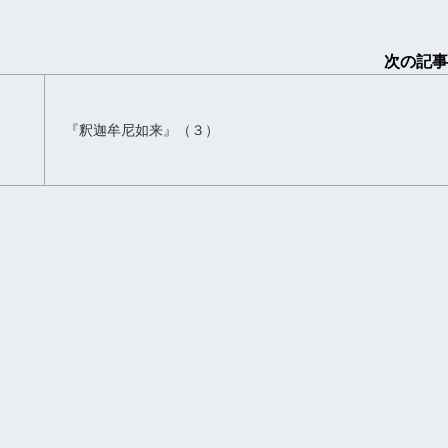
次の記事
『釈迦牟尼如来』（３）