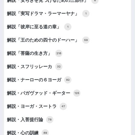
解説「安らぎを見つけるための三部作」
6
解説「実写ドラマ・ラーマーヤナ」
1
解説「彼岸に至る道の章」
1
解説「王のための四十のドーハー」
59
解説「菩薩の生き方」
218
解説・スフリッレーカ
32
解説・ナーローの６ヨーガ
92
解説・バガヴァッド・ギーター
125
解説・ヨーガ・スートラ
47
解説・入菩提行論
78
解説・心の訓練
89