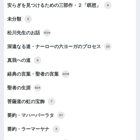
安らぎを見つけるための三部作・２「瞑想」
6
未分類
5
松川先生のお話
1534
深遠なる道・ナーローの六ヨーガのプロセス
25
真我への道
9
経典の言葉・聖者の言葉
2016
聖者の生涯
824
菩薩道の虹の宝飾
7
要約・マハーバーラタ
57
要約・ラーマーヤナ
4