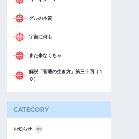
グルの本質
宇宙に何も
また来なくちゃ
解説「菩薩の生き方」第三十回（１
０）
CATEGORY
お知らせ
425