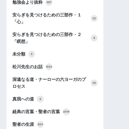
勉強会より抜粋
487
安らぎを見つけるための三部作・１
32
「心」
安らぎを見つけるための三部作・２
6
「瞑想」
未分類
5
松川先生のお話
1534
深遠なる道・ナーローの六ヨーガのプ
25
ロセス
真我への道
9
経典の言葉・聖者の言葉
2016
聖者の生涯
824