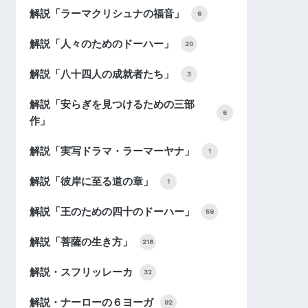
解説「ラーマクリシュナの福音」
6
解説「人々のためのドーハー」
20
解説「八十四人の成就者たち」
3
解説「安らぎを見つけるための三部
6
作」
解説「実写ドラマ・ラーマーヤナ」
1
解説「彼岸に至る道の章」
1
解説「王のための四十のドーハー」
59
解説「菩薩の生き方」
218
解説・スフリッレーカ
32
解説・ナーローの６ヨーガ
92