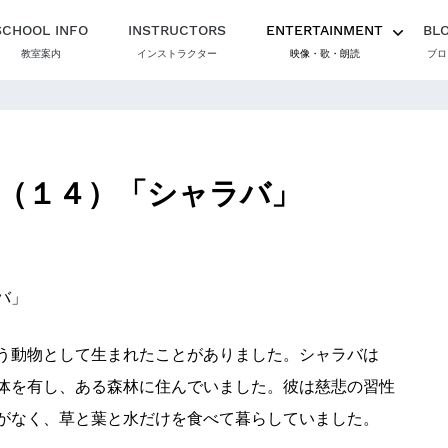
SCHOOL INFO
INSTRUCTORS
ENTERTAINMENT
BL
教室案内
インストラクター
映像・歌・朗読
ブロ
（１４）「シャラバ」
バ」
う動物として生まれたことがありました。シャラバは
体を有し、ある森林に住んでいました。彼は慈悲の習性
がなく、草と葉と水だけを食べて暮らしていました。