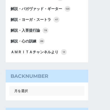
解説・バガヴァッド・ギーター
125
解説・ヨーガ・スートラ
47
解説・入菩提行論
78
解説・心の訓練
89
ＡＭＲＩＴＡチャンネルより
13
BACKNUMBER