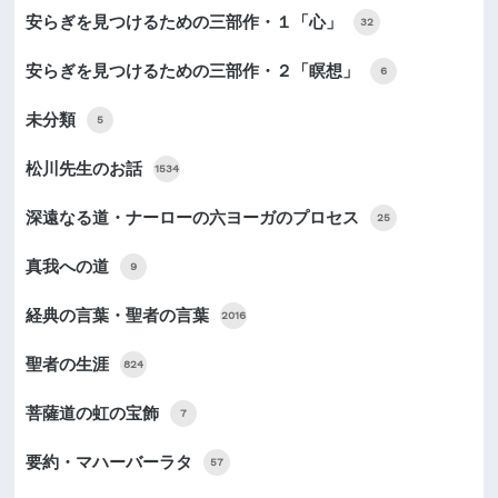
安らぎを見つけるための三部作・１「心」
32
安らぎを見つけるための三部作・２「瞑想」
6
未分類
5
松川先生のお話
1534
深遠なる道・ナーローの六ヨーガのプロセス
25
真我への道
9
経典の言葉・聖者の言葉
2016
聖者の生涯
824
菩薩道の虹の宝飾
7
要約・マハーバーラタ
57