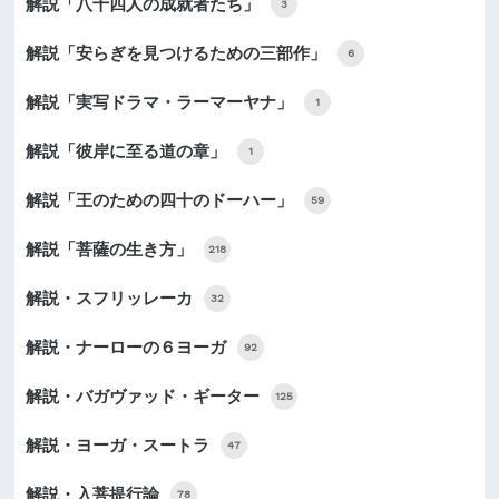
解説「八十四人の成就者たち」
3
解説「安らぎを見つけるための三部作」
6
解説「実写ドラマ・ラーマーヤナ」
1
解説「彼岸に至る道の章」
1
解説「王のための四十のドーハー」
59
解説「菩薩の生き方」
218
解説・スフリッレーカ
32
解説・ナーローの６ヨーガ
92
解説・バガヴァッド・ギーター
125
解説・ヨーガ・スートラ
47
解説・入菩提行論
78