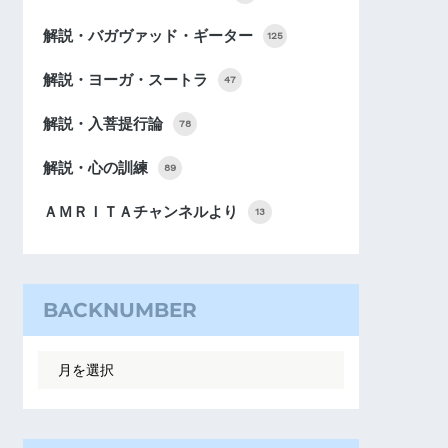
解説・バガヴァッド・ギーター
125
解説・ヨーガ・スートラ
47
解説・入菩提行論
78
解説・心の訓練
89
ＡＭＲＩＴＡチャンネルより
13
BACKNUMBER