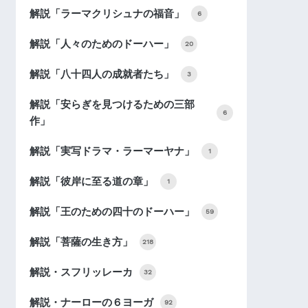
解説「ラーマクリシュナの福音」
6
解説「人々のためのドーハー」
20
解説「八十四人の成就者たち」
3
解説「安らぎを見つけるための三部
6
作」
解説「実写ドラマ・ラーマーヤナ」
1
解説「彼岸に至る道の章」
1
解説「王のための四十のドーハー」
59
解説「菩薩の生き方」
218
解説・スフリッレーカ
32
解説・ナーローの６ヨーガ
92