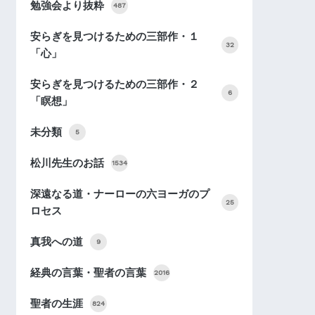
勉強会より抜粋
487
安らぎを見つけるための三部作・１
32
「心」
安らぎを見つけるための三部作・２
6
「瞑想」
未分類
5
松川先生のお話
1534
深遠なる道・ナーローの六ヨーガのプ
25
ロセス
真我への道
9
経典の言葉・聖者の言葉
2016
聖者の生涯
824