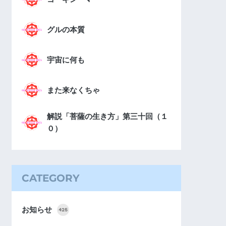
グルの本質
宇宙に何も
また来なくちゃ
解説「菩薩の生き方」第三十回（１
０）
CATEGORY
お知らせ
425