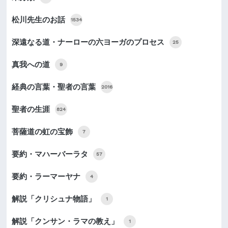
松川先生のお話
1534
深遠なる道・ナーローの六ヨーガのプロセス
25
真我への道
9
経典の言葉・聖者の言葉
2016
聖者の生涯
824
菩薩道の虹の宝飾
7
要約・マハーバーラタ
57
要約・ラーマーヤナ
4
解説「クリシュナ物語」
1
解説「クンサン・ラマの教え」
1