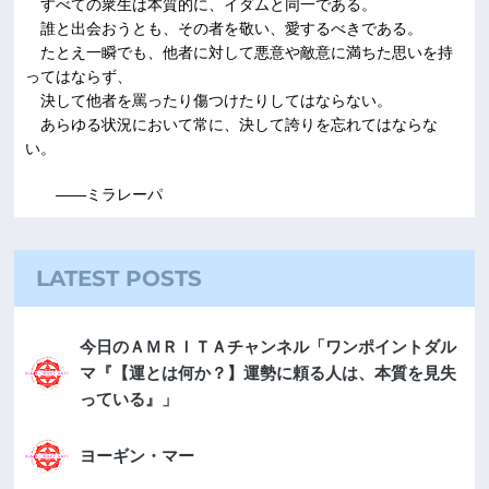
すべての衆生は本質的に、イダムと同一である。
誰と出会おうとも、その者を敬い、愛するべきである。
たとえ一瞬でも、他者に対して悪意や敵意に満ちた思いを持
ってはならず、
決して他者を罵ったり傷つけたりしてはならない。
あらゆる状況において常に、決して誇りを忘れてはならな
い。
――ミラレーパ
LATEST POSTS
今日のＡＭＲＩＴＡチャンネル「ワンポイントダル
マ『【運とは何か？】運勢に頼る人は、本質を見失
っている』」
ヨーギン・マー