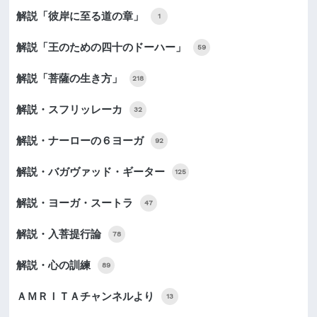
解説「彼岸に至る道の章」
1
解説「王のための四十のドーハー」
59
解説「菩薩の生き方」
218
解説・スフリッレーカ
32
解説・ナーローの６ヨーガ
92
解説・バガヴァッド・ギーター
125
解説・ヨーガ・スートラ
47
解説・入菩提行論
78
解説・心の訓練
89
ＡＭＲＩＴＡチャンネルより
13