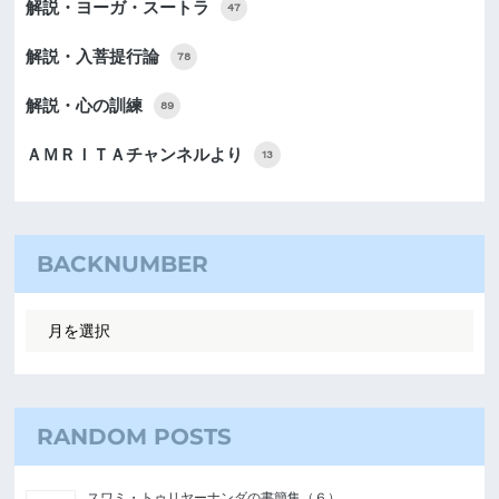
解説・ヨーガ・スートラ
47
解説・入菩提行論
78
解説・心の訓練
89
ＡＭＲＩＴＡチャンネルより
13
BACKNUMBER
RANDOM POSTS
スワミ・トゥリヤーナンダの書簡集（６）