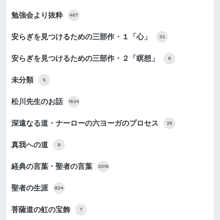
勉強会より抜粋
487
安らぎを見つけるための三部作・１「心」
32
安らぎを見つけるための三部作・２「瞑想」
6
未分類
5
松川先生のお話
1534
深遠なる道・ナーローの六ヨーガのプロセス
25
真我への道
9
経典の言葉・聖者の言葉
2016
聖者の生涯
824
菩薩道の虹の宝飾
7