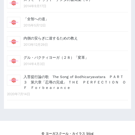
2014年9月17日
「全智への道」
2015年5月12日
内側の安らぎに達するための教え
2013年12月29日
グル・バクティヨーガ（２８）「変革」
2014年4月3日
入菩提行論の歌 The Song of Bodhicaryavatara ＰＡＲＴ
３ 第六章「忍辱の完成」 ＴＨＥ ＰＥＲＦＥＣＴＩＯＮ Ｏ
Ｆ Ｆｏｒｂｅａｒａｎｃｅ
2020年7月14日
© ヨーガスクール・カイラス blog