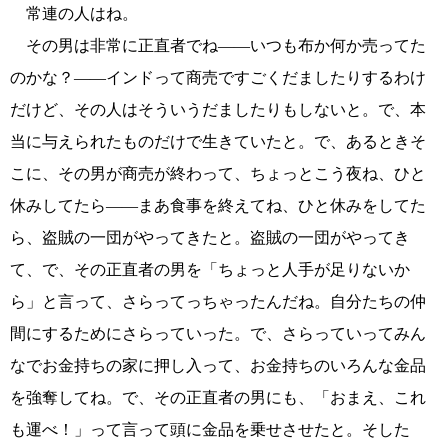
常連の人はね。
その男は非常に正直者でね――いつも布か何か売ってた
のかな？――インドって商売ですごくだましたりするわけ
だけど、その人はそういうだましたりもしないと。で、本
当に与えられたものだけで生きていたと。で、あるときそ
こに、その男が商売が終わって、ちょっとこう夜ね、ひと
休みしてたら――まあ食事を終えてね、ひと休みをしてた
ら、盗賊の一団がやってきたと。盗賊の一団がやってき
て、で、その正直者の男を「ちょっと人手が足りないか
ら」と言って、さらってっちゃったんだね。自分たちの仲
間にするためにさらっていった。で、さらっていってみん
なでお金持ちの家に押し入って、お金持ちのいろんな金品
を強奪してね。で、その正直者の男にも、「おまえ、これ
も運べ！」って言って頭に金品を乗せさせたと。そした