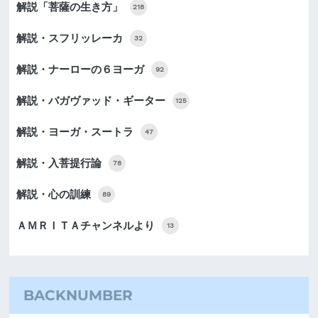
解説「菩薩の生き方」
218
解説・スフリッレーカ
32
解説・ナーローの６ヨーガ
92
解説・バガヴァッド・ギーター
125
解説・ヨーガ・スートラ
47
解説・入菩提行論
78
解説・心の訓練
89
ＡＭＲＩＴＡチャンネルより
13
BACKNUMBER