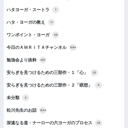
ハタヨーガ・スートラ
7
ハタ・ヨーガの教え
11
ワンポイント・ヨーガ
56
今日のＡＭＲＩＴＡチャンネル
1564
勉強会より抜粋
487
安らぎを見つけるための三部作・１「心」
32
安らぎを見つけるための三部作・２「瞑想」
6
未分類
5
松川先生のお話
1534
深遠なる道・ナーローの六ヨーガのプロセス
25