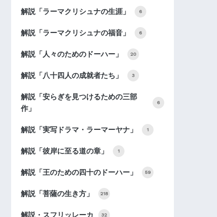
解説「ラーマクリシュナの生涯」
6
解説「ラーマクリシュナの福音」
6
解説「人々のためのドーハー」
20
解説「八十四人の成就者たち」
3
解説「安らぎを見つけるための三部
6
作」
解説「実写ドラマ・ラーマーヤナ」
1
解説「彼岸に至る道の章」
1
解説「王のための四十のドーハー」
59
解説「菩薩の生き方」
218
解説・スフリッレーカ
32