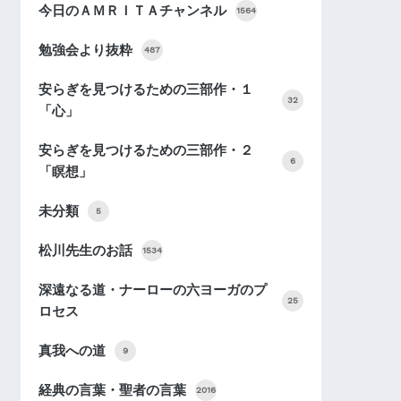
今日のＡＭＲＩＴＡチャンネル
1564
勉強会より抜粋
487
安らぎを見つけるための三部作・１
32
「心」
安らぎを見つけるための三部作・２
6
「瞑想」
未分類
5
松川先生のお話
1534
深遠なる道・ナーローの六ヨーガのプ
25
ロセス
真我への道
9
経典の言葉・聖者の言葉
2016