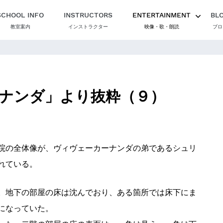
SCHOOL INFO
INSTRUCTORS
ENTERTAINMENT
BL
教室案内
インストラクター
映像・歌・朗読
ブロ
ナンダ」より抜粋（９）
院の全体像が、ヴィヴェーカーナンダの弟であるシュリ
れている。
。地下の部屋の床は沈んでおり、ある箇所では床下にま
になっていた。