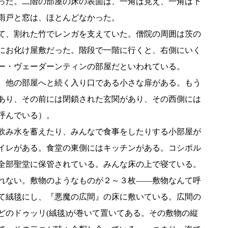
った。二階の部屋の床の表面は、一角は見え、一角は下
雨戸と窓は、ほとんどなかった。
て、割れた竹でレンガを支えていた。僧院の周囲は茨の
にお化け屋敷だった。階段で一階に行くと、右側にいく
ー・ヴェーダーンティンの部屋だといわれている。
、他の部屋へと続く入り口である小さな扉がある。もう
あり、その前には閉鎖された玄関があり、その西側には
呼んでいる）。
飲み水を蓄えたり、みんなで食事をしたりする小部屋が
イレがある。食堂の東側にはキッチンがある。コシポル
全部聖堂に保管されている。みんな床の上で寝ている。
れない。敷物のようなものが２～３枚――敷物なんて呼
て絨毯にし、『悪魔の広間』の床に敷いている。広間の
どのドゥッリ(絨毯)が巻いて置いてある。その敷物の縦