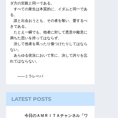
ダ方の宮殿と同一である。
すべての衆生は本質的に、イダムと同一であ
る。
誰と出会おうとも、その者を敬い、愛するべ
きである。
たとえ一瞬でも、他者に対して悪意や敵意に
満ちた思いを持ってはならず、
決して他者を罵ったり傷つけたりしてはなら
ない。
あらゆる状況において常に、決して誇りを忘
れてはならない。
――ミラレーパ
LATEST POSTS
今日のＡＭＲＩＴＡチャンネル「ワ