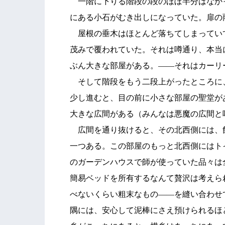
一階に下りる階段の段のほぼ半分はなか
にある小石がむき出しになっていた。扉の
屋根の垂木はほとんど落ちてしまってい
茂みで覆われていた。それは噂通り、本当
ぶん大きな部屋がある。――それはカーリ
そして階段をもう二段上がったところに
少し進むと、目の前に小さな部屋の聖堂が
大きな広間がある（みんなは悪魔の広間と
広間を通り抜けると、その北西側には、
一つある。この部屋のもっと北西側にはト
のガーデンハウスで師が使っていた品々は
簡易ベッドを所有するなんて贅沢は考えら
べないくらい粗末なもの――を縫い合わせ
隅には、安心して泥棒にさえ預けられるほ