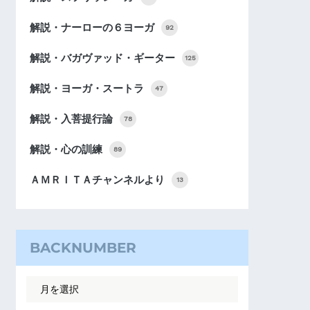
解説・ナーローの６ヨーガ
92
解説・バガヴァッド・ギーター
125
解説・ヨーガ・スートラ
47
解説・入菩提行論
78
解説・心の訓練
89
ＡＭＲＩＴＡチャンネルより
13
BACKNUMBER