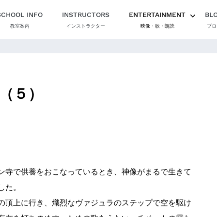
SCHOOL INFO
INSTRUCTORS
ENTERTAINMENT
BL
教室案内
インストラクター
映像・歌・朗読
ブロ
（５）
ン寺で供養をおこなっているとき、神像がまるで生きて
した。
の頂上に行き、熾烈なヴァジュラのステップで空を駆け