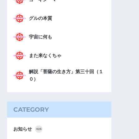
グルの本質
宇宙に何も
また来なくちゃ
解説「菩薩の生き方」第三十回（１
０）
CATEGORY
お知らせ
425