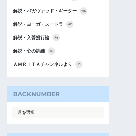
解説・バガヴァッド・ギーター
125
解説・ヨーガ・スートラ
47
解説・入菩提行論
78
解説・心の訓練
89
ＡＭＲＩＴＡチャンネルより
13
BACKNUMBER