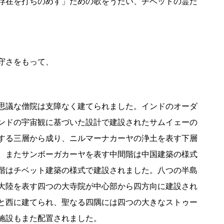
存在を打ちのめす」ための歌をうたい、チベットの霊た
守さをもって、
思議な僧院は支障なく建てられました。インドのオーダ
ンドの宇宙観に基づいた設計で建設されたサムイェーの
する三層から成り、ニルマーナカーヤの浄土を表す下層
。またサンボーガカーヤを表す中間階は中国建築の様式
階はチベット建築の様式で建設されました。八つの半島
大陸を表す四つの大寺院が中心部から四方向に建設され
と西に建てられ、聖なる四隅には四つの大きなストゥー
施設もまた配置されました。