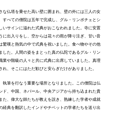
さな仏塔を乗せた高い壁に囲まれ、壁の外には三人の女
。すべての僧院は五年で完成し、グル・リンポチェとシ
しいサインに溢れた式典がおこなわれました。寺に安置
うに出入りをし、空からは花々の雨が降り注ぎ、甘い音
は驚嘆と熱気の中で式典を祝いました。食べ物やその他
ました。人間の姿をまとった真の仏陀であるグル・リン
職業や階級の人々と共に式典に出席していました。真理
され、そこにはただ歓びと安らぎだけがありました。
、執筆を行なう重要な場所となりました。この僧院は仏
ンド、中国、ネパール、中央アジアから持ち込まれた貴
また、偉大な師たちが教えを説き、熟練した学者や成就
の経典を翻訳したインドやチベットの学者たちを送り出