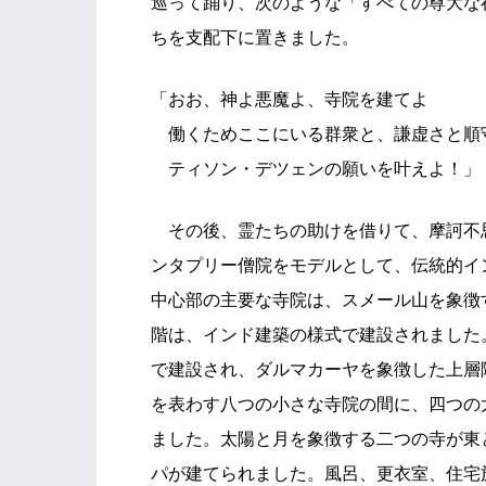
巡って踊り、次のような「すべての尊大な
ちを支配下に置きました。
「おお、神よ悪魔よ、寺院を建てよ
働くためここにいる群衆と、謙虚さと順
ティソン・デツェンの願いを叶えよ！」
その後、霊たちの助けを借りて、摩訶不
ンタプリー僧院をモデルとして、伝統的イ
中心部の主要な寺院は、スメール山を象徴
階は、インド建築の様式で建設されました
で建設され、ダルマカーヤを象徴した上層
を表わす八つの小さな寺院の間に、四つの
ました。太陽と月を象徴する二つの寺が東
パが建てられました。風呂、更衣室、住宅