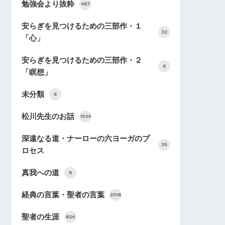
勉強会より抜粋
487
安らぎを見つけるための三部作・１
32
「心」
安らぎを見つけるための三部作・２
6
「瞑想」
未分類
5
松川先生のお話
1534
深遠なる道・ナーローの六ヨーガのプ
25
ロセス
真我への道
9
経典の言葉・聖者の言葉
2016
聖者の生涯
824