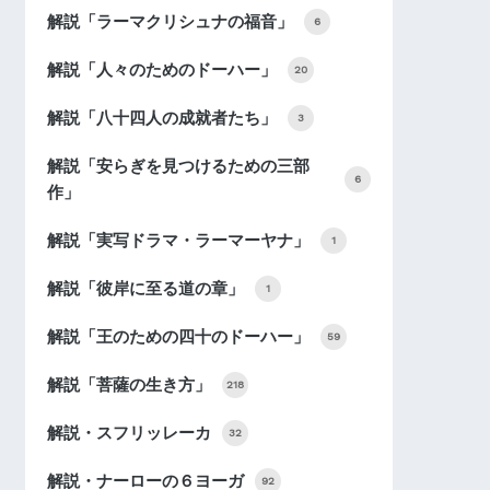
解説「ラーマクリシュナの福音」
6
解説「人々のためのドーハー」
20
解説「八十四人の成就者たち」
3
解説「安らぎを見つけるための三部
6
作」
解説「実写ドラマ・ラーマーヤナ」
1
解説「彼岸に至る道の章」
1
解説「王のための四十のドーハー」
59
解説「菩薩の生き方」
218
解説・スフリッレーカ
32
解説・ナーローの６ヨーガ
92