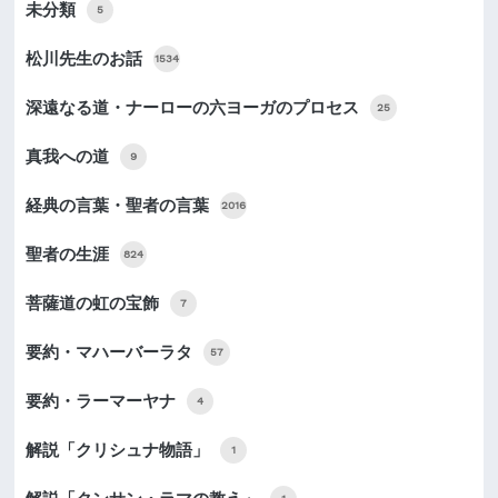
未分類
5
松川先生のお話
1534
深遠なる道・ナーローの六ヨーガのプロセス
25
真我への道
9
経典の言葉・聖者の言葉
2016
聖者の生涯
824
菩薩道の虹の宝飾
7
要約・マハーバーラタ
57
要約・ラーマーヤナ
4
解説「クリシュナ物語」
1