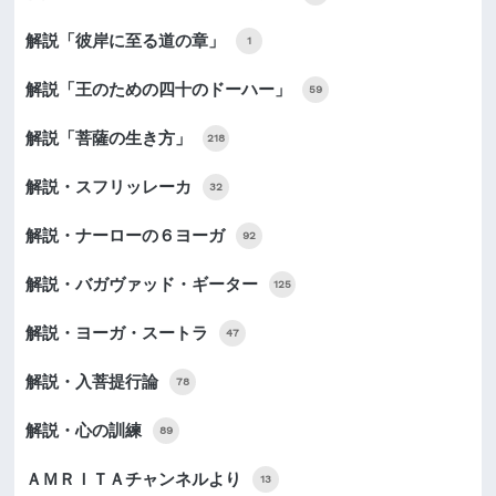
解説「彼岸に至る道の章」
1
解説「王のための四十のドーハー」
59
解説「菩薩の生き方」
218
解説・スフリッレーカ
32
解説・ナーローの６ヨーガ
92
解説・バガヴァッド・ギーター
125
解説・ヨーガ・スートラ
47
解説・入菩提行論
78
解説・心の訓練
89
ＡＭＲＩＴＡチャンネルより
13