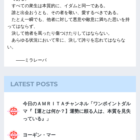
すべての衆生は本質的に、イダムと同一である。
誰と出会おうとも、その者を敬い、愛するべきである。
たとえ一瞬でも、他者に対して悪意や敵意に満ちた思いを持
ってはならず、
決して他者を罵ったり傷つけたりしてはならない。
あらゆる状況において常に、決して誇りを忘れてはならな
い。
――ミラレーパ
LATEST POSTS
今日のＡＭＲＩＴＡチャンネル「ワンポイントダル
マ『【運とは何か？】運勢に頼る人は、本質を見失
っている』」
ヨーギン・マー