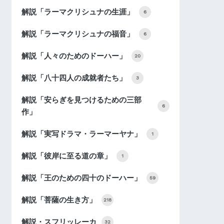
解説「ラーマクリシュナの生涯」
6
解説「ラーマクリシュナの福音」
6
解説「人々のためのドーハー」
20
解説「八十四人の成就者たち」
3
解説「安らぎを見つけるための三部
6
作」
解説「実写ドラマ・ラーマーヤナ」
1
解説「彼岸に至る道の章」
1
解説「王のための四十のドーハー」
59
解説「菩薩の生き方」
218
解説・スフリッレーカ
32