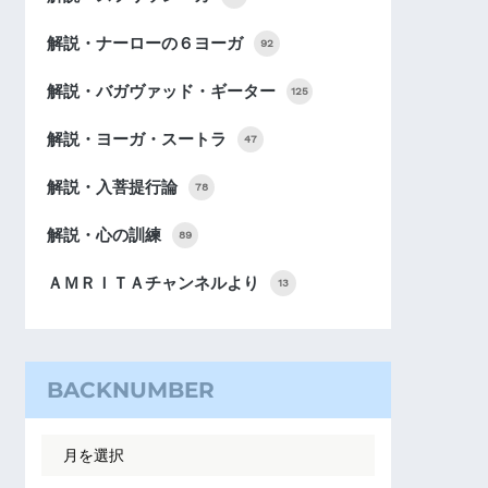
解説・ナーローの６ヨーガ
92
解説・バガヴァッド・ギーター
125
解説・ヨーガ・スートラ
47
解説・入菩提行論
78
解説・心の訓練
89
ＡＭＲＩＴＡチャンネルより
13
BACKNUMBER