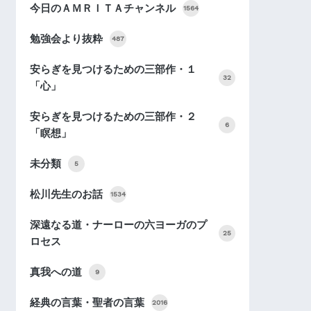
今日のＡＭＲＩＴＡチャンネル
1564
勉強会より抜粋
487
安らぎを見つけるための三部作・１
32
「心」
安らぎを見つけるための三部作・２
6
「瞑想」
未分類
5
松川先生のお話
1534
深遠なる道・ナーローの六ヨーガのプ
25
ロセス
真我への道
9
経典の言葉・聖者の言葉
2016