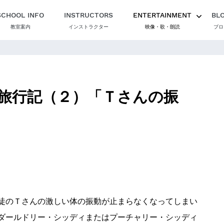
SCHOOL INFO
INSTRUCTORS
ENTERTAINMENT
BL
教室案内
インストラクター
映像・歌・朗読
ブロ
旅行記（２）「Ｔさんの振
徒のＴさんの激しい体の振動が止まらなくなってしまい
ダールドリー・シッディまたはプーチャリー・シッディ