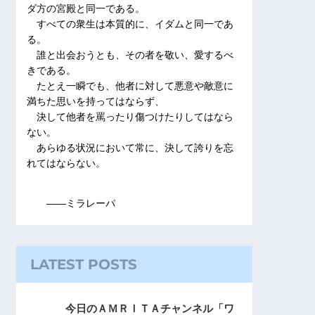
ダ方の宮殿と同一である。
すべての衆生は本質的に、イダムと同一であ
る。
誰と出会おうとも、その者を敬い、愛するべ
きである。
たとえ一瞬でも、他者に対して悪意や敵意に
満ちた思いを持ってはならず、
決して他者を罵ったり傷つけたりしてはなら
ない。
あらゆる状況において常に、決して誇りを忘
れてはならない。
――ミラレーパ
LATEST POSTS
今日のＡＭＲＩＴＡチャンネル「ワ