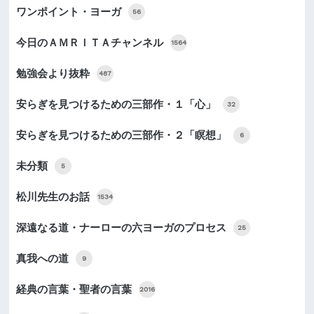
ワンポイント・ヨーガ
56
今日のＡＭＲＩＴＡチャンネル
1564
勉強会より抜粋
487
安らぎを見つけるための三部作・１「心」
32
安らぎを見つけるための三部作・２「瞑想」
6
未分類
5
松川先生のお話
1534
深遠なる道・ナーローの六ヨーガのプロセス
25
真我への道
9
経典の言葉・聖者の言葉
2016