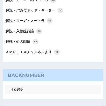
解説・バガヴァッド・ギーター
125
解説・ヨーガ・スートラ
47
解説・入菩提行論
78
解説・心の訓練
89
ＡＭＲＩＴＡチャンネルより
13
BACKNUMBER