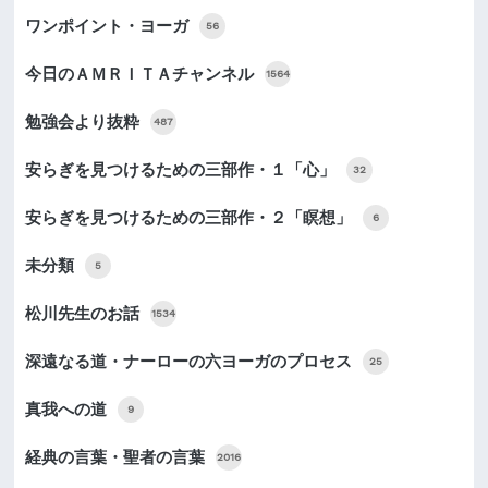
ワンポイント・ヨーガ
56
今日のＡＭＲＩＴＡチャンネル
1564
勉強会より抜粋
487
安らぎを見つけるための三部作・１「心」
32
安らぎを見つけるための三部作・２「瞑想」
6
未分類
5
松川先生のお話
1534
深遠なる道・ナーローの六ヨーガのプロセス
25
真我への道
9
経典の言葉・聖者の言葉
2016