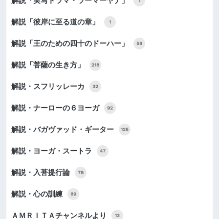
解説「実写ドラマ・ラーマーヤナ」
1
解説「彼岸に至る道の章」
1
解説「王のための四十のドーハー」
59
解説「菩薩の生き方」
218
解説・スフリッレーカ
32
解説・ナーローの６ヨーガ
92
解説・バガヴァッド・ギーター
125
解説・ヨーガ・スートラ
47
解説・入菩提行論
78
解説・心の訓練
89
ＡＭＲＩＴＡチャンネルより
13