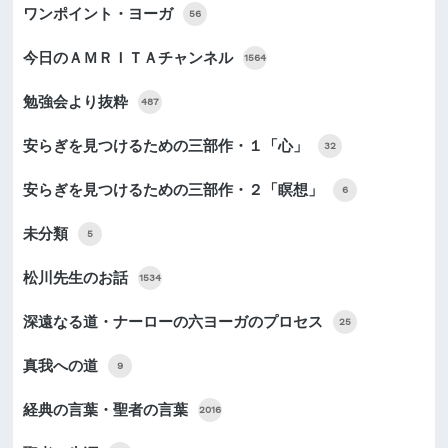
ワンポイント・ヨーガ
56
今日のＡＭＲＩＴＡチャンネル
1564
勉強会より抜粋
487
安らぎを見つけるための三部作・１「心」
32
安らぎを見つけるための三部作・２「瞑想」
6
未分類
5
松川先生のお話
1534
深遠なる道・ナーローの六ヨーガのプロセス
25
真我への道
9
経典の言葉・聖者の言葉
2016