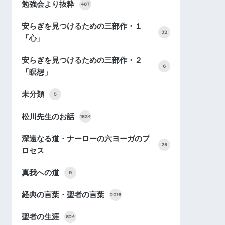
勉強会より抜粋
487
安らぎを見つけるための三部作・１
32
「心」
安らぎを見つけるための三部作・２
6
「瞑想」
未分類
5
松川先生のお話
1534
深遠なる道・ナーローの六ヨーガのプ
25
ロセス
真我への道
9
経典の言葉・聖者の言葉
2016
聖者の生涯
824