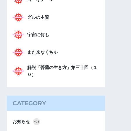
グルの本質
宇宙に何も
また来なくちゃ
解説「菩薩の生き方」第三十回（１
０）
CATEGORY
お知らせ
425