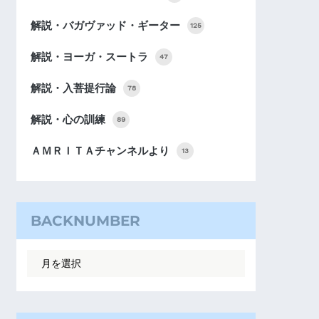
解説・バガヴァッド・ギーター
125
解説・ヨーガ・スートラ
47
解説・入菩提行論
78
解説・心の訓練
89
ＡＭＲＩＴＡチャンネルより
13
BACKNUMBER