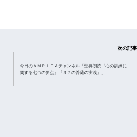
次の記事
今日のＡＭＲＩＴＡチャンネル「聖典朗読『心の訓練に
関する七つの要点』『３７の菩薩の実践』」