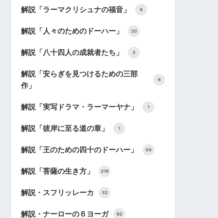
解説「ラーマクリシュナの福音」
6
解説「人々のためのドーハー」
20
解説「八十四人の成就者たち」
3
解説「安らぎを見つけるための三部
6
作」
解説「実写ドラマ・ラーマーヤナ」
1
解説「彼岸に至る道の章」
1
解説「王のための四十のドーハー」
59
解説「菩薩の生き方」
218
解説・スフリッレーカ
32
解説・ナーローの６ヨーガ
92