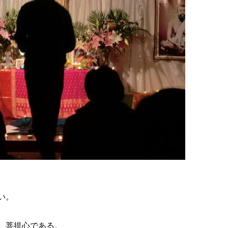
。
い。
、菩提心である。