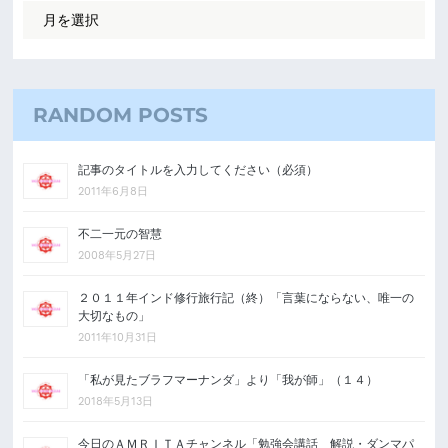
RANDOM POSTS
記事のタイトルを入力してください（必須）
2011年6月8日
不二一元の智慧
2008年5月27日
２０１１年インド修行旅行記（終）「言葉にならない、唯一の
大切なもの」
2011年10月31日
「私が見たブラフマーナンダ」より「我が師」（１４）
2018年5月13日
今日のＡＭＲＩＴＡチャンネル「勉強会講話 解説・ダンマパ