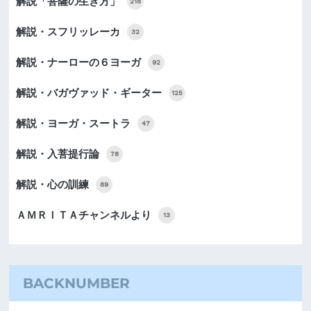
解説「菩薩の生き方」
218
解説・スフリッレーカ
32
解説・ナーローの６ヨーガ
92
解説・バガヴァッド・ギーター
125
解説・ヨーガ・スートラ
47
解説・入菩提行論
78
解説・心の訓練
89
ＡＭＲＩＴＡチャンネルより
13
BACKNUMBER