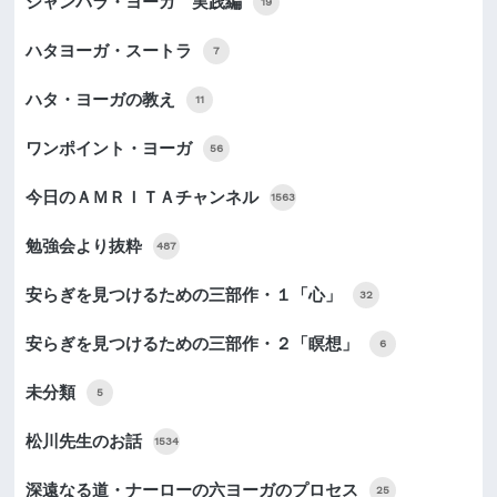
シャンバラ・ヨーガ 実践編
19
ハタヨーガ・スートラ
7
ハタ・ヨーガの教え
11
ワンポイント・ヨーガ
56
今日のＡＭＲＩＴＡチャンネル
1563
勉強会より抜粋
487
安らぎを見つけるための三部作・１「心」
32
安らぎを見つけるための三部作・２「瞑想」
6
未分類
5
松川先生のお話
1534
深遠なる道・ナーローの六ヨーガのプロセス
25