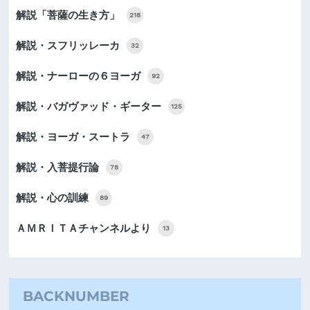
解説「菩薩の生き方」
218
解説・スフリッレーカ
32
解説・ナーローの６ヨーガ
92
解説・バガヴァッド・ギーター
125
解説・ヨーガ・スートラ
47
解説・入菩提行論
78
解説・心の訓練
89
ＡＭＲＩＴＡチャンネルより
13
BACKNUMBER