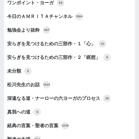
ワンポイント・ヨーガ
56
今日のＡＭＲＩＴＡチャンネル
1564
勉強会より抜粋
487
安らぎを見つけるための三部作・１「心」
32
安らぎを見つけるための三部作・２「瞑想」
6
未分類
5
松川先生のお話
1534
深遠なる道・ナーローの六ヨーガのプロセス
25
真我への道
9
経典の言葉・聖者の言葉
2016