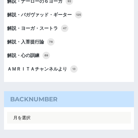
解説・ナーローの６ヨーガ
92
解説・バガヴァッド・ギーター
125
解説・ヨーガ・スートラ
47
解説・入菩提行論
78
解説・心の訓練
89
ＡＭＲＩＴＡチャンネルより
13
BACKNUMBER