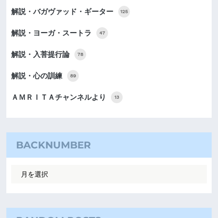
解説・バガヴァッド・ギーター
125
解説・ヨーガ・スートラ
47
解説・入菩提行論
78
解説・心の訓練
89
ＡＭＲＩＴＡチャンネルより
13
BACKNUMBER