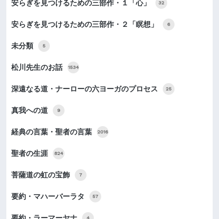
安らぎを見つけるための三部作・１「心」
32
安らぎを見つけるための三部作・２「瞑想」
6
未分類
5
松川先生のお話
1534
深遠なる道・ナーローの六ヨーガのプロセス
25
真我への道
9
経典の言葉・聖者の言葉
2016
聖者の生涯
824
菩薩道の虹の宝飾
7
要約・マハーバーラタ
57
要約・ラーマーヤナ
4