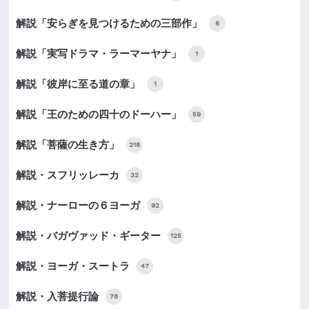
解説「安らぎを見つけるための三部作」
6
解説「実写ドラマ・ラーマーヤナ」
1
解説「彼岸に至る道の章」
1
解説「王のための四十のドーハー」
59
解説「菩薩の生き方」
218
解説・スフリッレーカ
32
解説・ナーローの６ヨーガ
92
解説・バガヴァッド・ギーター
125
解説・ヨーガ・スートラ
47
解説・入菩提行論
78