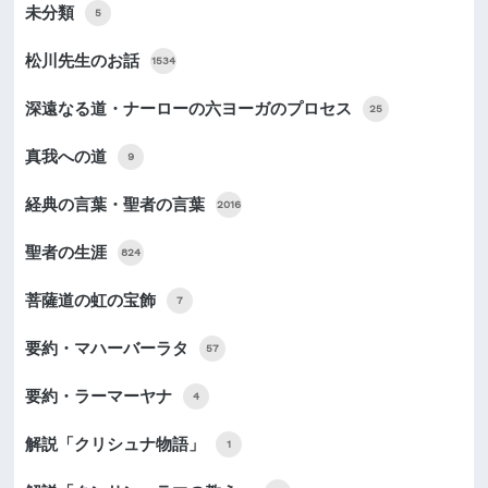
未分類
5
松川先生のお話
1534
深遠なる道・ナーローの六ヨーガのプロセス
25
真我への道
9
経典の言葉・聖者の言葉
2016
聖者の生涯
824
菩薩道の虹の宝飾
7
要約・マハーバーラタ
57
要約・ラーマーヤナ
4
解説「クリシュナ物語」
1