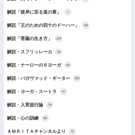
解説「彼岸に至る道の章」
1
解説「王のための四十のドーハー」
59
解説「菩薩の生き方」
218
解説・スフリッレーカ
32
解説・ナーローの６ヨーガ
92
解説・バガヴァッド・ギーター
125
解説・ヨーガ・スートラ
47
解説・入菩提行論
78
解説・心の訓練
89
ＡＭＲＩＴＡチャンネルより
13