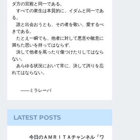
ダ方の宮殿と同一である。
すべての衆生は本質的に、イダムと同一であ
る。
誰と出会おうとも、その者を敬い、愛するべ
きである。
たとえ一瞬でも、他者に対して悪意や敵意に
満ちた思いを持ってはならず、
決して他者を罵ったり傷つけたりしてはなら
ない。
あらゆる状況において常に、決して誇りを忘
れてはならない。
――ミラレーパ
LATEST POSTS
今日のＡＭＲＩＴＡチャンネル「ワ