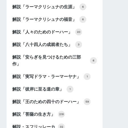
解説「ラーマクリシュナの生涯」
6
解説「ラーマクリシュナの福音」
6
解説「人々のためのドーハー」
20
解説「八十四人の成就者たち」
3
解説「安らぎを見つけるための三部
6
作」
解説「実写ドラマ・ラーマーヤナ」
1
解説「彼岸に至る道の章」
1
解説「王のための四十のドーハー」
59
解説「菩薩の生き方」
218
解説・スフリッレーカ
32