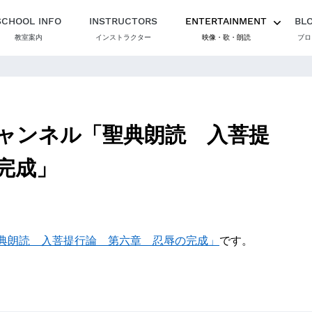
SCHOOL INFO
INSTRUCTORS
ENTERTAINMENT
BL
教室案内
インストラクター
映像・歌・朗読
ブロ
ャンネル「聖典朗読 入菩提
完成」
典朗読 入菩提行論 第六章 忍辱の完成」
です。