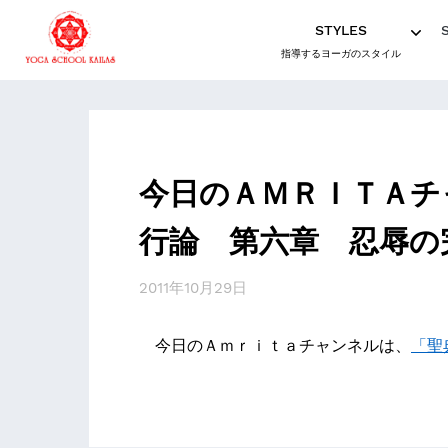
STYLES
指導するヨーガのスタイル
今日のＡＭＲＩＴＡチ
行論 第六章 忍辱の
2011年10月29日
今日のＡｍｒｉｔａチャンネルは、
「聖