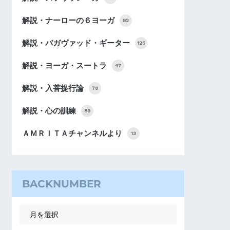
解説・ナーローの６ヨーガ
92
解説・バガヴァッド・ギーター
125
解説・ヨーガ・スートラ
47
解説・入菩提行論
78
解説・心の訓練
89
ＡＭＲＩＴＡチャンネルより
13
BACKNUMBER