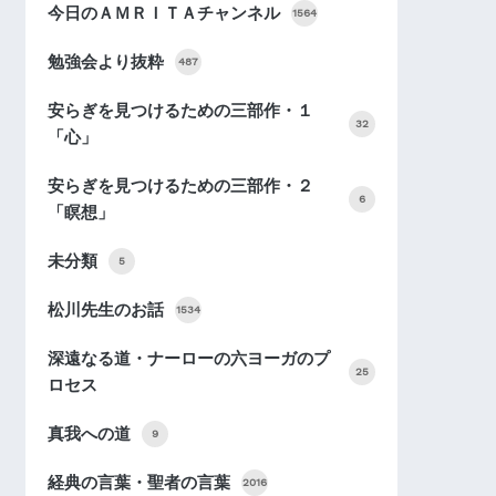
今日のＡＭＲＩＴＡチャンネル
1564
勉強会より抜粋
487
安らぎを見つけるための三部作・１
32
「心」
安らぎを見つけるための三部作・２
6
「瞑想」
未分類
5
松川先生のお話
1534
深遠なる道・ナーローの六ヨーガのプ
25
ロセス
真我への道
9
経典の言葉・聖者の言葉
2016