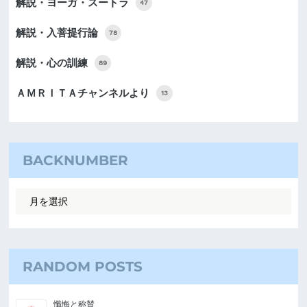
解説・ヨーガ・スートラ
47
解説・入菩提行論
78
解説・心の訓練
89
ＡＭＲＩＴＡチャンネルより
13
BACKNUMBER
RANDOM POSTS
懺悔と称賛