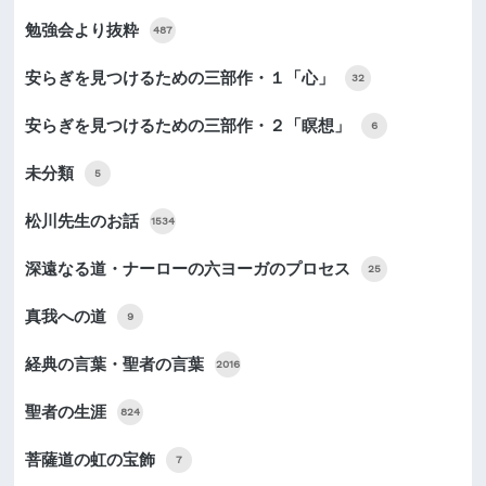
勉強会より抜粋
487
安らぎを見つけるための三部作・１「心」
32
安らぎを見つけるための三部作・２「瞑想」
6
未分類
5
松川先生のお話
1534
深遠なる道・ナーローの六ヨーガのプロセス
25
真我への道
9
経典の言葉・聖者の言葉
2016
聖者の生涯
824
菩薩道の虹の宝飾
7