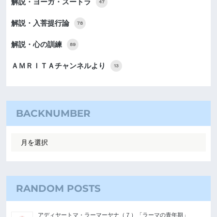
解説・ヨーガ・スートラ
47
解説・入菩提行論
78
解説・心の訓練
89
ＡＭＲＩＴＡチャンネルより
13
BACKNUMBER
RANDOM POSTS
アディヤートマ・ラーマーヤナ（７）「ラーマの青年期」