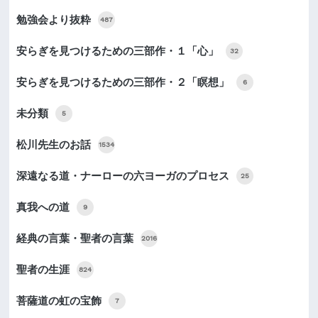
勉強会より抜粋
487
安らぎを見つけるための三部作・１「心」
32
安らぎを見つけるための三部作・２「瞑想」
6
未分類
5
松川先生のお話
1534
深遠なる道・ナーローの六ヨーガのプロセス
25
真我への道
9
経典の言葉・聖者の言葉
2016
聖者の生涯
824
菩薩道の虹の宝飾
7