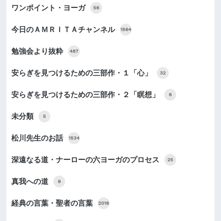
ワンポイント・ヨーガ
56
今日のＡＭＲＩＴＡチャンネル
1564
勉強会より抜粋
487
安らぎを見つけるための三部作・１「心」
32
安らぎを見つけるための三部作・２「瞑想」
6
未分類
5
松川先生のお話
1534
深遠なる道・ナーローの六ヨーガのプロセス
25
真我への道
9
経典の言葉・聖者の言葉
2016