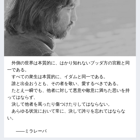
外側の世界は本質的に、はかり知れないブッダ方の宮殿と同
一である。
すべての衆生は本質的に、イダムと同一である。
誰と出会おうとも、その者を敬い、愛するべきである。
たとえ一瞬でも、他者に対して悪意や敵意に満ちた思いを持
ってはならず、
決して他者を罵ったり傷つけたりしてはならない。
あらゆる状況において常に、決して誇りを忘れてはならな
い。
――ミラレーパ