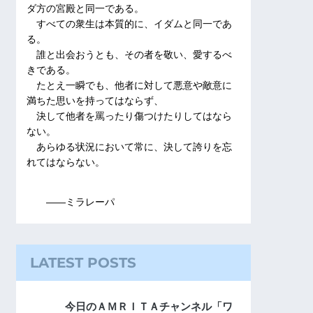
ダ方の宮殿と同一である。
すべての衆生は本質的に、イダムと同一であ
る。
誰と出会おうとも、その者を敬い、愛するべ
きである。
たとえ一瞬でも、他者に対して悪意や敵意に
満ちた思いを持ってはならず、
決して他者を罵ったり傷つけたりしてはなら
ない。
あらゆる状況において常に、決して誇りを忘
れてはならない。
――ミラレーパ
LATEST POSTS
今日のＡＭＲＩＴＡチャンネル「ワ