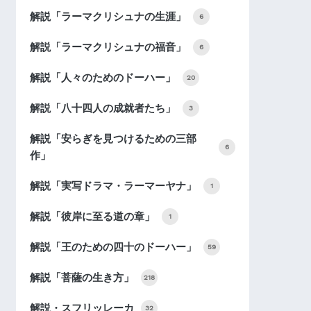
解説「ラーマクリシュナの生涯」
6
解説「ラーマクリシュナの福音」
6
解説「人々のためのドーハー」
20
解説「八十四人の成就者たち」
3
解説「安らぎを見つけるための三部
6
作」
解説「実写ドラマ・ラーマーヤナ」
1
解説「彼岸に至る道の章」
1
解説「王のための四十のドーハー」
59
解説「菩薩の生き方」
218
解説・スフリッレーカ
32