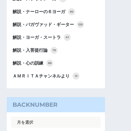
解説・ナーローの６ヨーガ
92
解説・バガヴァッド・ギーター
125
解説・ヨーガ・スートラ
47
解説・入菩提行論
78
解説・心の訓練
89
ＡＭＲＩＴＡチャンネルより
13
BACKNUMBER