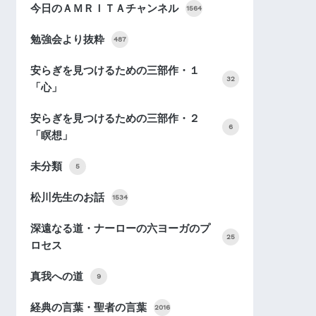
今日のＡＭＲＩＴＡチャンネル
1564
勉強会より抜粋
487
安らぎを見つけるための三部作・１
32
「心」
安らぎを見つけるための三部作・２
6
「瞑想」
未分類
5
松川先生のお話
1534
深遠なる道・ナーローの六ヨーガのプ
25
ロセス
真我への道
9
経典の言葉・聖者の言葉
2016