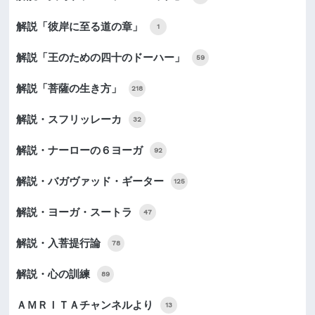
解説「彼岸に至る道の章」
1
解説「王のための四十のドーハー」
59
解説「菩薩の生き方」
218
解説・スフリッレーカ
32
解説・ナーローの６ヨーガ
92
解説・バガヴァッド・ギーター
125
解説・ヨーガ・スートラ
47
解説・入菩提行論
78
解説・心の訓練
89
ＡＭＲＩＴＡチャンネルより
13