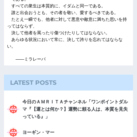
すべての衆生は本質的に、イダムと同一である。
誰と出会おうとも、その者を敬い、愛するべきである。
たとえ一瞬でも、他者に対して悪意や敵意に満ちた思いを持
ってはならず、
決して他者を罵ったり傷つけたりしてはならない。
あらゆる状況において常に、決して誇りを忘れてはならな
い。
――ミラレーパ
LATEST POSTS
今日のＡＭＲＩＴＡチャンネル「ワンポイントダル
マ『【運とは何か？】運勢に頼る人は、本質を見失
っている』」
ヨーギン・マー