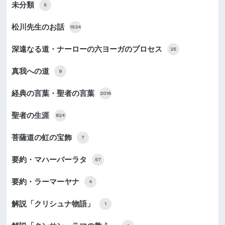
未分類
5
松川先生のお話
1534
深遠なる道・ナーローの六ヨーガのプロセス
25
真我への道
9
経典の言葉・聖者の言葉
2016
聖者の生涯
824
菩薩道の虹の宝飾
7
要約・マハーバーラタ
57
要約・ラーマーヤナ
4
解説「クリシュナ物語」
1