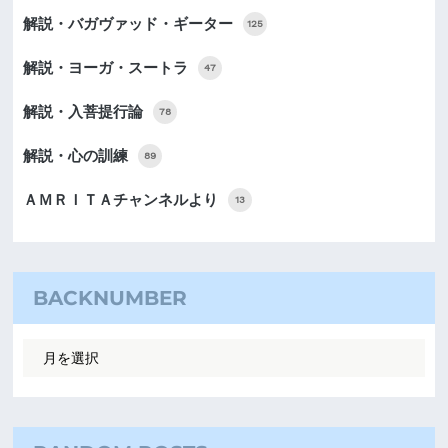
解説・バガヴァッド・ギーター
125
解説・ヨーガ・スートラ
47
解説・入菩提行論
78
解説・心の訓練
89
ＡＭＲＩＴＡチャンネルより
13
BACKNUMBER