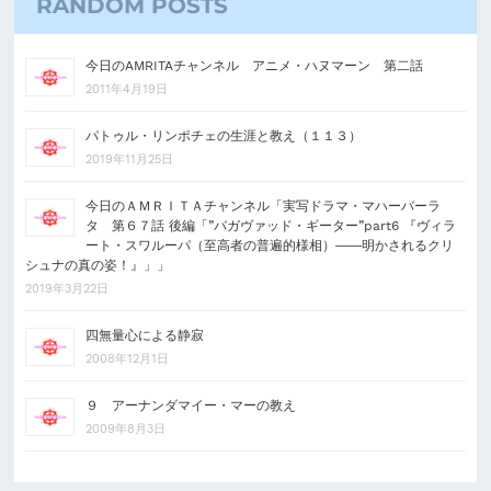
RANDOM POSTS
今日のAMRITAチャンネル アニメ・ハヌマーン 第二話
2011年4月19日
パトゥル・リンポチェの生涯と教え（１１３）
2019年11月25日
今日のＡＭＲＩＴＡチャンネル「実写ドラマ・マハーバーラ
タ 第６７話 後編「”バガヴァッド・ギーター”part6 『ヴィラ
ート・スワルーパ（至高者の普遍的様相）――明かされるクリ
シュナの真の姿！』」」
2019年3月22日
四無量心による静寂
2008年12月1日
９ アーナンダマイー・マーの教え
2009年8月3日