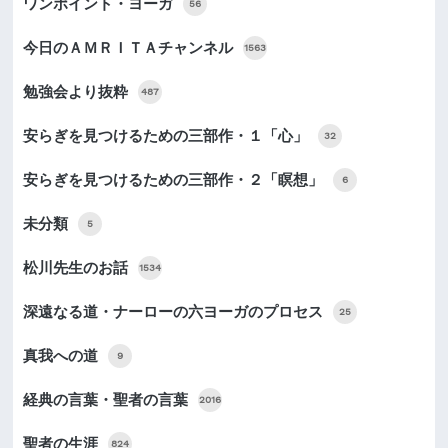
ワンポイント・ヨーガ
56
今日のＡＭＲＩＴＡチャンネル
1563
勉強会より抜粋
487
安らぎを見つけるための三部作・１「心」
32
安らぎを見つけるための三部作・２「瞑想」
6
未分類
5
松川先生のお話
1534
深遠なる道・ナーローの六ヨーガのプロセス
25
真我への道
9
経典の言葉・聖者の言葉
2016
聖者の生涯
824