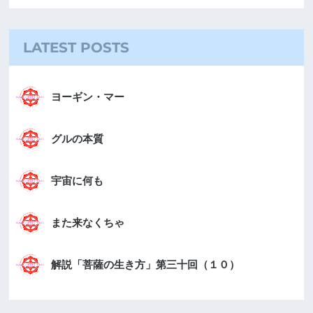
LATEST POSTS
ヨーギン・マー
グルの本質
宇宙に何も
また来なくちゃ
解説「菩薩の生き方」第三十回（１０）