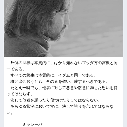
外側の世界は本質的に、はかり知れないブッダ方の宮殿と同
一である。
すべての衆生は本質的に、イダムと同一である。
誰と出会おうとも、その者を敬い、愛するべきである。
たとえ一瞬でも、他者に対して悪意や敵意に満ちた思いを持
ってはならず、
決して他者を罵ったり傷つけたりしてはならない。
あらゆる状況において常に、決して誇りを忘れてはならな
い。
――ミラレーパ