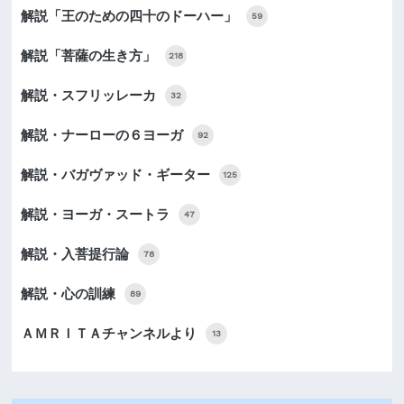
解説「王のための四十のドーハー」
59
解説「菩薩の生き方」
218
解説・スフリッレーカ
32
解説・ナーローの６ヨーガ
92
解説・バガヴァッド・ギーター
125
解説・ヨーガ・スートラ
47
解説・入菩提行論
78
解説・心の訓練
89
ＡＭＲＩＴＡチャンネルより
13