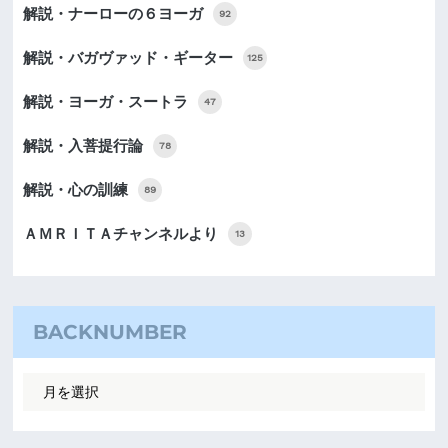
解説・ナーローの６ヨーガ
92
解説・バガヴァッド・ギーター
125
解説・ヨーガ・スートラ
47
解説・入菩提行論
78
解説・心の訓練
89
ＡＭＲＩＴＡチャンネルより
13
BACKNUMBER