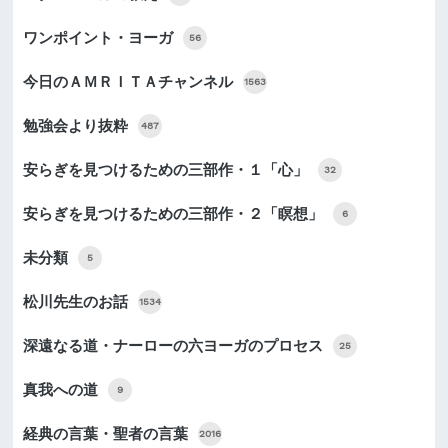
ワンポイント・ヨーガ
56
今日のＡＭＲＩＴＡチャンネル
1563
勉強会より抜粋
487
安らぎを見つけるための三部作・１「心」
32
安らぎを見つけるための三部作・２「瞑想」
6
未分類
5
松川先生のお話
1534
深遠なる道・ナーローの六ヨーガのプロセス
25
真我への道
9
経典の言葉・聖者の言葉
2016