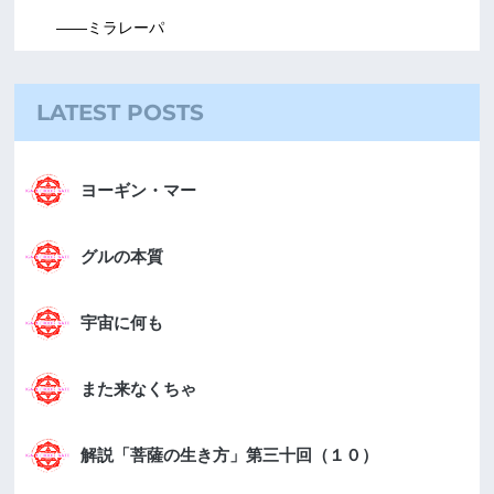
――ミラレーパ
LATEST POSTS
ヨーギン・マー
グルの本質
宇宙に何も
また来なくちゃ
解説「菩薩の生き方」第三十回（１０）