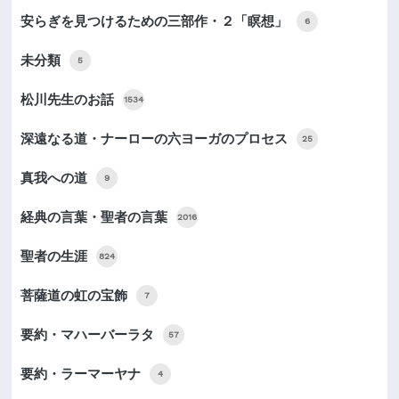
安らぎを見つけるための三部作・２「瞑想」
6
未分類
5
松川先生のお話
1534
深遠なる道・ナーローの六ヨーガのプロセス
25
真我への道
9
経典の言葉・聖者の言葉
2016
聖者の生涯
824
菩薩道の虹の宝飾
7
要約・マハーバーラタ
57
要約・ラーマーヤナ
4