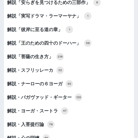
解説「安らぎを見つけるための三部作」
6
解説「実写ドラマ・ラーマーヤナ」
1
解説「彼岸に至る道の章」
1
解説「王のための四十のドーハー」
59
解説「菩薩の生き方」
218
解説・スフリッレーカ
32
解説・ナーローの６ヨーガ
92
解説・バガヴァッド・ギーター
125
解説・ヨーガ・スートラ
47
解説・入菩提行論
78
解説・心の訓練
89