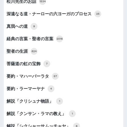
松川先生のお話
1534
深遠なる道・ナーローの六ヨーガのプロセス
25
真我への道
9
経典の言葉・聖者の言葉
2016
聖者の生涯
824
菩薩道の虹の宝飾
7
要約・マハーバーラタ
57
要約・ラーマーヤナ
4
解説「クリシュナ物語」
1
解説「クンサン・ラマの教え」
1
解説「シクシャーサムッチャヤ」
8