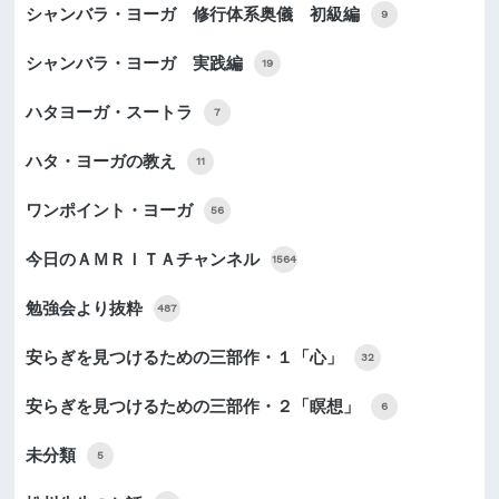
シャンバラ・ヨーガ 修行体系奥儀 初級編
9
シャンバラ・ヨーガ 実践編
19
ハタヨーガ・スートラ
7
ハタ・ヨーガの教え
11
ワンポイント・ヨーガ
56
今日のＡＭＲＩＴＡチャンネル
1564
勉強会より抜粋
487
安らぎを見つけるための三部作・１「心」
32
安らぎを見つけるための三部作・２「瞑想」
6
未分類
5