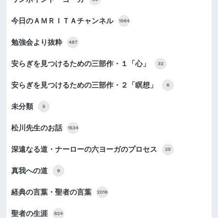
今日のＡＭＲＩＴＡチャンネル
1564
勉強会より抜粋
487
安らぎを見つけるための三部作・１「心」
32
安らぎを見つけるための三部作・２「瞑想」
6
未分類
5
松川先生のお話
1534
深遠なる道・ナーローの六ヨーガのプロセス
25
真我への道
9
経典の言葉・聖者の言葉
2016
聖者の生涯
824