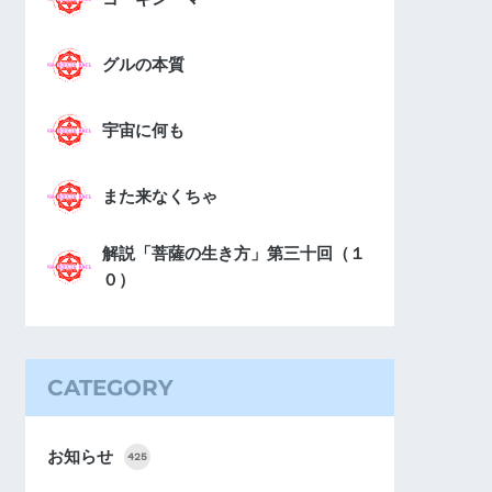
グルの本質
宇宙に何も
また来なくちゃ
解説「菩薩の生き方」第三十回（１
０）
CATEGORY
お知らせ
425