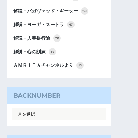
解説・バガヴァッド・ギーター
125
解説・ヨーガ・スートラ
47
解説・入菩提行論
78
解説・心の訓練
89
ＡＭＲＩＴＡチャンネルより
13
BACKNUMBER