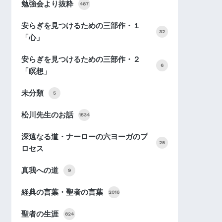
勉強会より抜粋
487
安らぎを見つけるための三部作・１
32
「心」
安らぎを見つけるための三部作・２
6
「瞑想」
未分類
5
松川先生のお話
1534
深遠なる道・ナーローの六ヨーガのプ
25
ロセス
真我への道
9
経典の言葉・聖者の言葉
2016
聖者の生涯
824