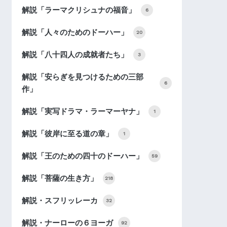
解説「ラーマクリシュナの福音」
6
解説「人々のためのドーハー」
20
解説「八十四人の成就者たち」
3
解説「安らぎを見つけるための三部
6
作」
解説「実写ドラマ・ラーマーヤナ」
1
解説「彼岸に至る道の章」
1
解説「王のための四十のドーハー」
59
解説「菩薩の生き方」
218
解説・スフリッレーカ
32
解説・ナーローの６ヨーガ
92