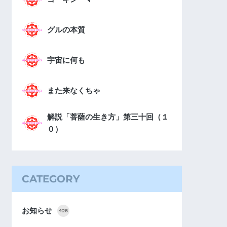
グルの本質
宇宙に何も
また来なくちゃ
解説「菩薩の生き方」第三十回（１
０）
CATEGORY
お知らせ
425