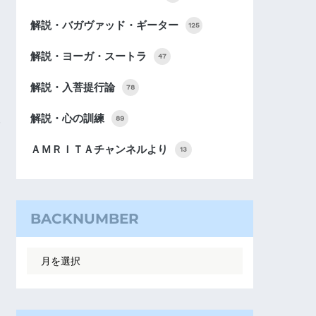
解説・バガヴァッド・ギーター
125
解説・ヨーガ・スートラ
47
解説・入菩提行論
78
解説・心の訓練
89
ＡＭＲＩＴＡチャンネルより
13
BACKNUMBER