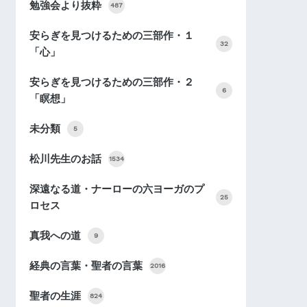
勉強会より抜粋
487
安らぎを見つけるための三部作・１
32
「心」
安らぎを見つけるための三部作・２
6
「瞑想」
未分類
5
松川先生のお話
1534
深遠なる道・ナーローの六ヨーガのプ
25
ロセス
真我への道
9
経典の言葉・聖者の言葉
2016
聖者の生涯
824