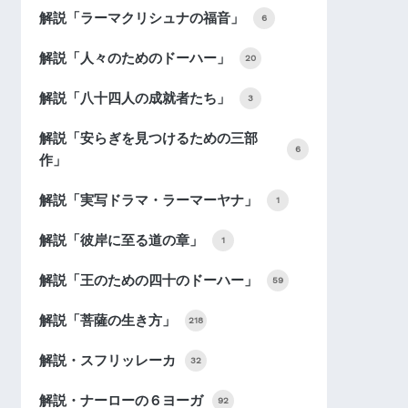
解説「ラーマクリシュナの福音」
6
解説「人々のためのドーハー」
20
解説「八十四人の成就者たち」
3
解説「安らぎを見つけるための三部
6
作」
解説「実写ドラマ・ラーマーヤナ」
1
解説「彼岸に至る道の章」
1
解説「王のための四十のドーハー」
59
解説「菩薩の生き方」
218
解説・スフリッレーカ
32
解説・ナーローの６ヨーガ
92