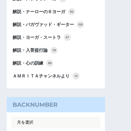
解説・ナーローの６ヨーガ
92
解説・バガヴァッド・ギーター
125
解説・ヨーガ・スートラ
47
解説・入菩提行論
78
解説・心の訓練
89
ＡＭＲＩＴＡチャンネルより
13
BACKNUMBER