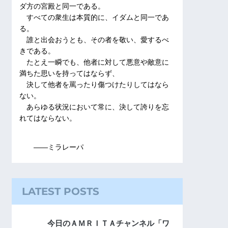
ダ方の宮殿と同一である。
すべての衆生は本質的に、イダムと同一であ
る。
誰と出会おうとも、その者を敬い、愛するべ
きである。
たとえ一瞬でも、他者に対して悪意や敵意に
満ちた思いを持ってはならず、
決して他者を罵ったり傷つけたりしてはなら
ない。
あらゆる状況において常に、決して誇りを忘
れてはならない。
――ミラレーパ
LATEST POSTS
今日のＡＭＲＩＴＡチャンネル「ワ