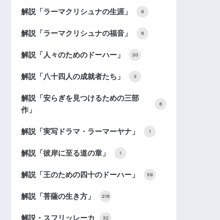
解説「ラーマクリシュナの生涯」
6
解説「ラーマクリシュナの福音」
6
解説「人々のためのドーハー」
20
解説「八十四人の成就者たち」
3
解説「安らぎを見つけるための三部
6
作」
解説「実写ドラマ・ラーマーヤナ」
1
解説「彼岸に至る道の章」
1
解説「王のための四十のドーハー」
59
解説「菩薩の生き方」
218
解説・スフリッレーカ
32