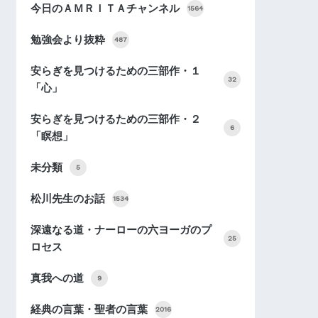
今日のＡＭＲＩＴＡチャンネル
1564
勉強会より抜粋
487
安らぎを見つけるための三部作・１
32
「心」
安らぎを見つけるための三部作・２
6
「瞑想」
未分類
5
松川先生のお話
1534
深遠なる道・ナーローの六ヨーガのプ
25
ロセス
真我への道
9
経典の言葉・聖者の言葉
2016