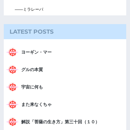
――ミラレーパ
LATEST POSTS
ヨーギン・マー
グルの本質
宇宙に何も
また来なくちゃ
解説「菩薩の生き方」第三十回（１０）