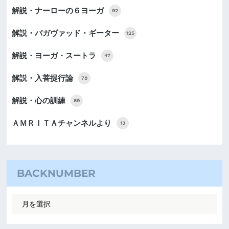
解説・ナーローの６ヨーガ
92
解説・バガヴァッド・ギーター
125
解説・ヨーガ・スートラ
47
解説・入菩提行論
78
解説・心の訓練
89
ＡＭＲＩＴＡチャンネルより
13
BACKNUMBER