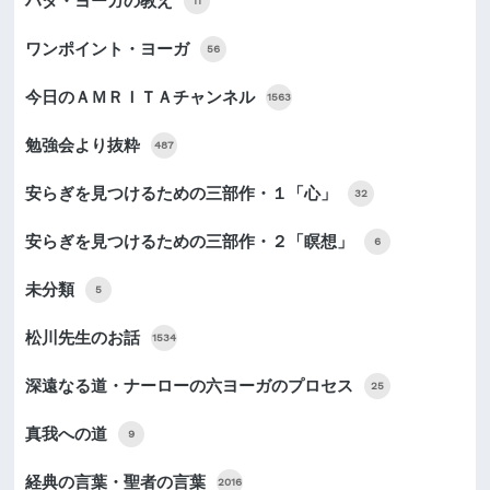
ハタ・ヨーガの教え
11
ワンポイント・ヨーガ
56
今日のＡＭＲＩＴＡチャンネル
1563
勉強会より抜粋
487
安らぎを見つけるための三部作・１「心」
32
安らぎを見つけるための三部作・２「瞑想」
6
未分類
5
松川先生のお話
1534
深遠なる道・ナーローの六ヨーガのプロセス
25
真我への道
9
経典の言葉・聖者の言葉
2016