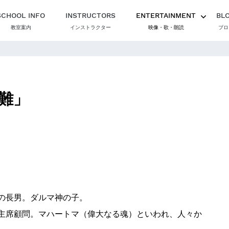
SCHOOL INFO
INSTRUCTORS
ENTERTAINMENT
BL
教室案内
インストラクター
映像・歌・朗読
ブロ
難」
の長男。ダルマ神の子。
主席顧問。マハートマ（偉大なる魂）といわれ、人々か