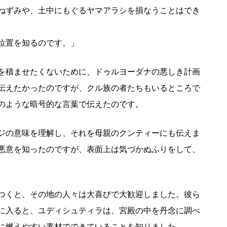
ねずみや、土中にもぐるヤマアラシを損なうことはでき
位置を知るのです。」
を積ませたくないために、ドゥルヨーダナの悪しき計画
伝えたかったのですが、クル族の者たちもいるところで
のような暗号的な言葉で伝えたのです。
ジの意味を理解し、それを母親のクンティーにも伝えま
悪意を知ったのですが、表面上は気づかぬふりをして、
つくと、その地の人々は大喜びで大歓迎しました。彼ら
に入ると、ユディシュティラは、宮殿の中を丹念に調べ
に燃えやすい素材でできていることを知りました。