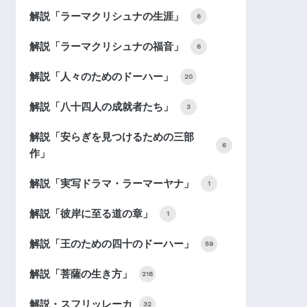
解説「ラーマクリシュナの生涯」
6
解説「ラーマクリシュナの福音」
6
解説「人々のためのドーハー」
20
解説「八十四人の成就者たち」
3
解説「安らぎを見つけるための三部
6
作」
解説「実写ドラマ・ラーマーヤナ」
1
解説「彼岸に至る道の章」
1
解説「王のための四十のドーハー」
59
解説「菩薩の生き方」
218
解説・スフリッレーカ
32