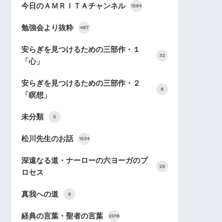
今日のＡＭＲＩＴＡチャンネル
1564
勉強会より抜粋
487
安らぎを見つけるための三部作・１
32
「心」
安らぎを見つけるための三部作・２
6
「瞑想」
未分類
5
松川先生のお話
1534
深遠なる道・ナーローの六ヨーガのプ
25
ロセス
真我への道
9
経典の言葉・聖者の言葉
2016