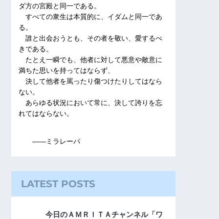
ダ方の宮殿と同一である。
すべての衆生は本質的に、イダムと同一であ
る。
誰と出会おうとも、その者を敬い、愛するべ
きである。
たとえ一瞬でも、他者に対して悪意や敵意に
満ちた思いを持ってはならず、
決して他者を罵ったり傷つけたりしてはなら
ない。
あらゆる状況において常に、決して誇りを忘
れてはならない。
――ミラレーパ
LATEST POSTS
今日のＡＭＲＩＴＡチャンネル「ワ