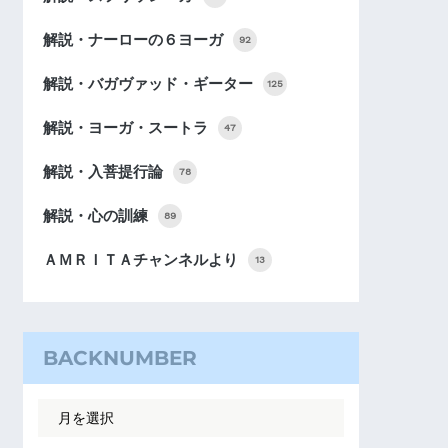
解説・ナーローの６ヨーガ
92
解説・バガヴァッド・ギーター
125
解説・ヨーガ・スートラ
47
解説・入菩提行論
78
解説・心の訓練
89
ＡＭＲＩＴＡチャンネルより
13
BACKNUMBER