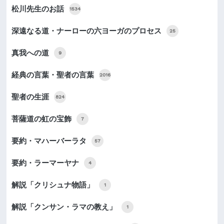
松川先生のお話
1534
深遠なる道・ナーローの六ヨーガのプロセス
25
真我への道
9
経典の言葉・聖者の言葉
2016
聖者の生涯
824
菩薩道の虹の宝飾
7
要約・マハーバーラタ
57
要約・ラーマーヤナ
4
解説「クリシュナ物語」
1
解説「クンサン・ラマの教え」
1