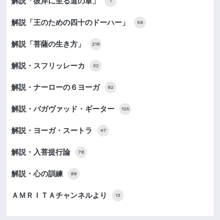
解説「彼岸に至る道の章」
1
解説「王のための四十のドーハー」
59
解説「菩薩の生き方」
218
解説・スフリッレーカ
32
解説・ナーローの６ヨーガ
92
解説・バガヴァッド・ギーター
125
解説・ヨーガ・スートラ
47
解説・入菩提行論
78
解説・心の訓練
89
ＡＭＲＩＴＡチャンネルより
13