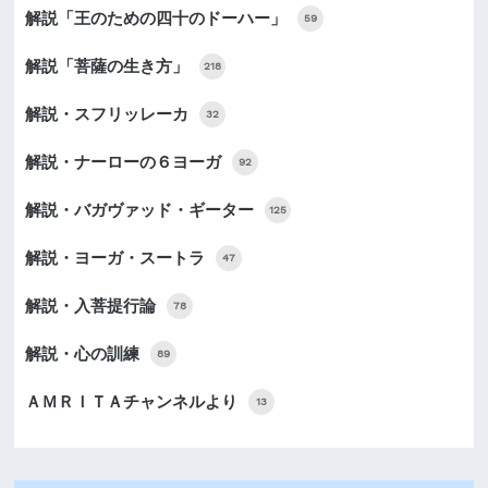
解説「王のための四十のドーハー」
59
解説「菩薩の生き方」
218
解説・スフリッレーカ
32
解説・ナーローの６ヨーガ
92
解説・バガヴァッド・ギーター
125
解説・ヨーガ・スートラ
47
解説・入菩提行論
78
解説・心の訓練
89
ＡＭＲＩＴＡチャンネルより
13