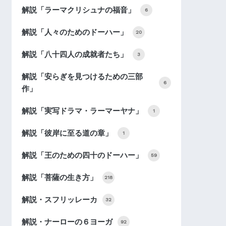
解説「ラーマクリシュナの福音」
6
解説「人々のためのドーハー」
20
解説「八十四人の成就者たち」
3
解説「安らぎを見つけるための三部
6
作」
解説「実写ドラマ・ラーマーヤナ」
1
解説「彼岸に至る道の章」
1
解説「王のための四十のドーハー」
59
解説「菩薩の生き方」
218
解説・スフリッレーカ
32
解説・ナーローの６ヨーガ
92