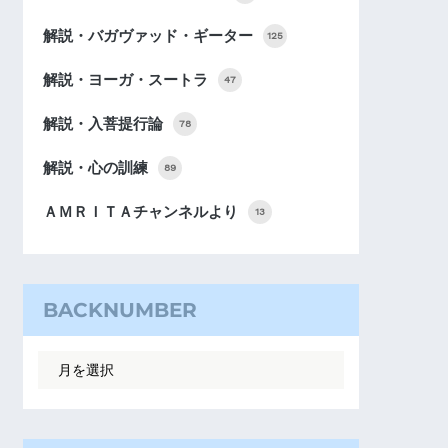
解説・バガヴァッド・ギーター
125
解説・ヨーガ・スートラ
47
解説・入菩提行論
78
解説・心の訓練
89
ＡＭＲＩＴＡチャンネルより
13
BACKNUMBER