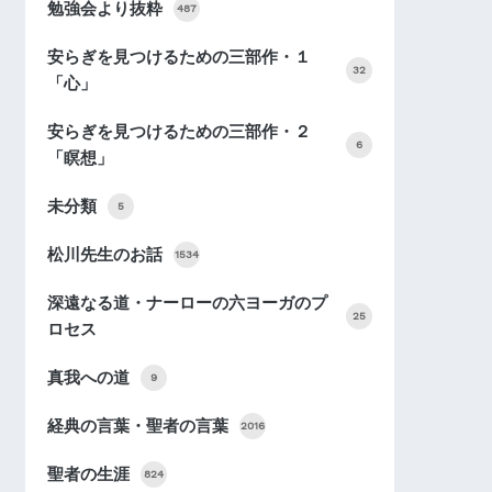
勉強会より抜粋
487
安らぎを見つけるための三部作・１
32
「心」
安らぎを見つけるための三部作・２
6
「瞑想」
未分類
5
松川先生のお話
1534
深遠なる道・ナーローの六ヨーガのプ
25
ロセス
真我への道
9
経典の言葉・聖者の言葉
2016
聖者の生涯
824