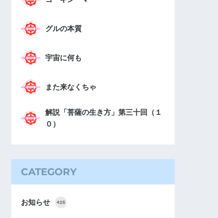
グルの本質
宇宙に何も
また来なくちゃ
解説「菩薩の生き方」第三十回（１
０）
CATEGORY
お知らせ
425