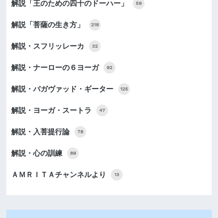
解説「王のための四十のドーハー」
59
解説「菩薩の生き方」
218
解説・スフリッレーカ
32
解説・ナーローの６ヨーガ
92
解説・バガヴァッド・ギーター
125
解説・ヨーガ・スートラ
47
解説・入菩提行論
78
解説・心の訓練
89
ＡＭＲＩＴＡチャンネルより
13