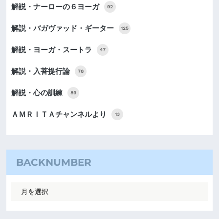
解説・ナーローの６ヨーガ
92
解説・バガヴァッド・ギーター
125
解説・ヨーガ・スートラ
47
解説・入菩提行論
78
解説・心の訓練
89
ＡＭＲＩＴＡチャンネルより
13
BACKNUMBER