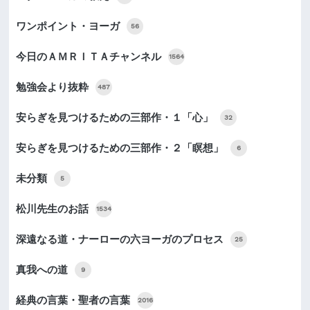
ワンポイント・ヨーガ
56
今日のＡＭＲＩＴＡチャンネル
1564
勉強会より抜粋
487
安らぎを見つけるための三部作・１「心」
32
安らぎを見つけるための三部作・２「瞑想」
6
未分類
5
松川先生のお話
1534
深遠なる道・ナーローの六ヨーガのプロセス
25
真我への道
9
経典の言葉・聖者の言葉
2016