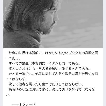
外側の世界は本質的に、はかり知れないブッダ方の宮殿と同
一である。
すべての衆生は本質的に、イダムと同一である。
誰と出会おうとも、その者を敬い、愛するべきである。
たとえ一瞬でも、他者に対して悪意や敵意に満ちた思いを持
ってはならず、
決して他者を罵ったり傷つけたりしてはならない。
あらゆる状況において常に、決して誇りを忘れてはならな
い。
――ミラレーパ