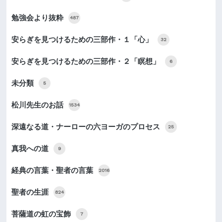
勉強会より抜粋
487
安らぎを見つけるための三部作・１「心」
32
安らぎを見つけるための三部作・２「瞑想」
6
未分類
5
松川先生のお話
1534
深遠なる道・ナーローの六ヨーガのプロセス
25
真我への道
9
経典の言葉・聖者の言葉
2016
聖者の生涯
824
菩薩道の虹の宝飾
7