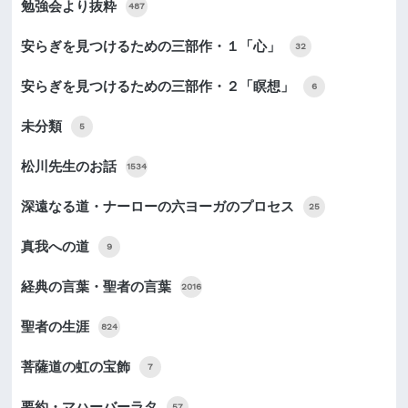
勉強会より抜粋
487
安らぎを見つけるための三部作・１「心」
32
安らぎを見つけるための三部作・２「瞑想」
6
未分類
5
松川先生のお話
1534
深遠なる道・ナーローの六ヨーガのプロセス
25
真我への道
9
経典の言葉・聖者の言葉
2016
聖者の生涯
824
菩薩道の虹の宝飾
7
要約・マハーバーラタ
57