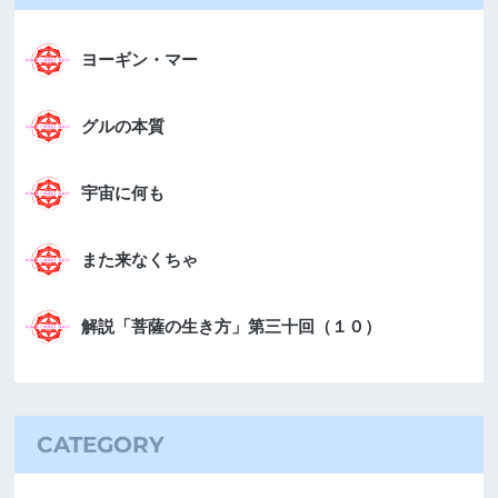
ヨーギン・マー
グルの本質
宇宙に何も
また来なくちゃ
解説「菩薩の生き方」第三十回（１０）
CATEGORY