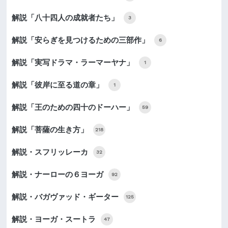
解説「八十四人の成就者たち」
3
解説「安らぎを見つけるための三部作」
6
解説「実写ドラマ・ラーマーヤナ」
1
解説「彼岸に至る道の章」
1
解説「王のための四十のドーハー」
59
解説「菩薩の生き方」
218
解説・スフリッレーカ
32
解説・ナーローの６ヨーガ
92
解説・バガヴァッド・ギーター
125
解説・ヨーガ・スートラ
47